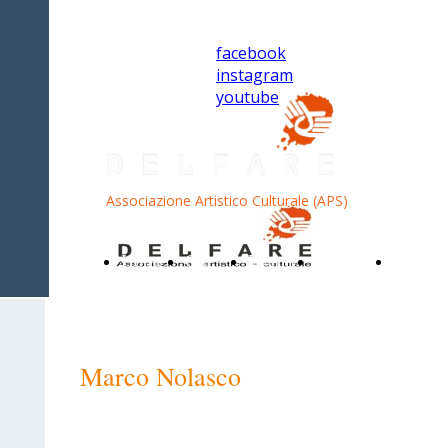
facebook
instagram
youtube
Associazione Artistico Culturale (APS)
Home
Chi
Eventi
Galleria
Docume
Page
siamo
Marco Nolasco